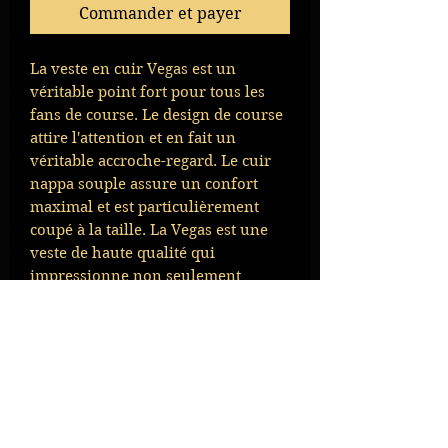
Commander et payer
La veste en cuir Vegas est un 
véritable point fort pour tous les 
fans de course. Le design de course 
attire l'attention et en fait un 
véritable accroche-regard. Le cuir 
nappa souple assure un confort 
maximal et est particulièrement 
coupé à la taille. La Vegas est une 
veste de haute qualité qui 
impressionne non seulement 
visuellement, mais aussi par sa 
qualité et sa durabilité. Cette veste 
en cuir est un incontournable 
absolu pour tous ceux qui 
recherchent un vêtement élégant et 
de qualité.