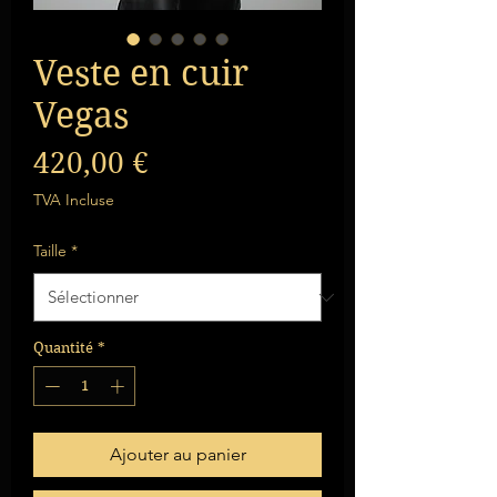
Veste en cuir
Vegas
Prix
420,00 €
TVA Incluse
Taille
*
Quantité
*
Ajouter au panier