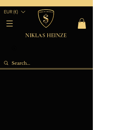
EUR (€)
NIKLAS HEINZE