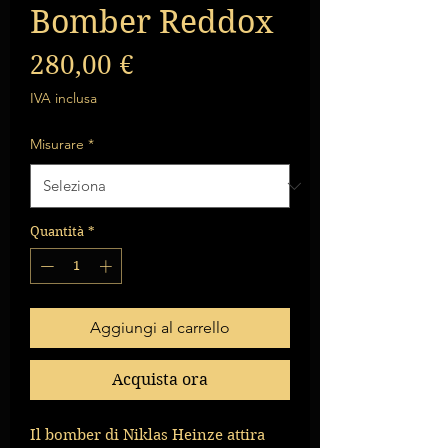
Bomber Reddox
Prezzo
280,00 €
IVA inclusa
Misurare
*
Quantità
*
Aggiungi al carrello
Acquista ora
Il bomber di Niklas Heinze attira