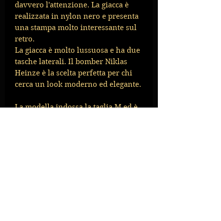
davvero l'attenzione. La giacca è
realizzata in nylon nero e presenta
una stampa molto interessante sul
retro.
La giacca è molto lussuosa e ha due
tasche laterali. Il bomber Niklas
Heinze è la scelta perfetta per chi
cerca un look moderno ed elegante.
La modella indossa la taglia M ed è
alta 1,74 m
Materiale esterno: nylon
Materiale interno: viscosa