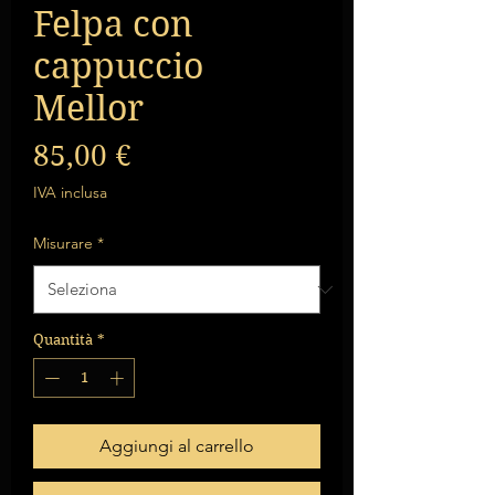
Felpa con
cappuccio
Mellor
Prezzo
85,00 €
IVA inclusa
Misurare
*
Quantità
*
Aggiungi al carrello