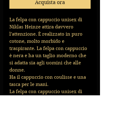
Acquista ora
La felpa con cappuccio unisex di
Niklas Heinze attira davvero
l'attenzione. È realizzato in puro
cotone, molto morbido e
traspirante. La felpa con cappuccio
è nera e ha un taglio moderno che
si adatta sia agli uomini che alle
donne.
Ha il cappuccio con coulisse e una
tasca per le mani.
La felpa con cappuccio unisex di
Niklas Heinze è un capo di
abbigliamento versatile che puoi
indossare in ogni occasione. Sta
bene con jeans, gonne, vestiti o
completi.