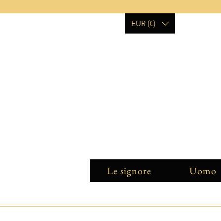
EUR (€)
Le signore
Uomo