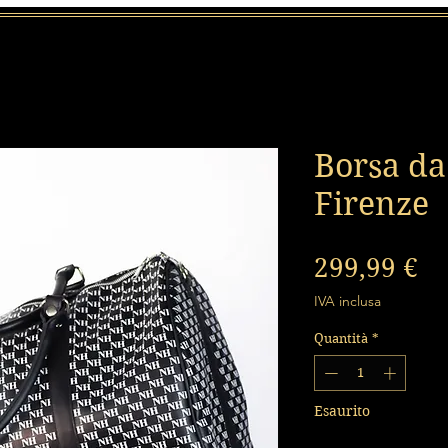
Borsa da
Firenze
Pr
299,99 €
IVA inclusa
Quantità
*
Esaurito