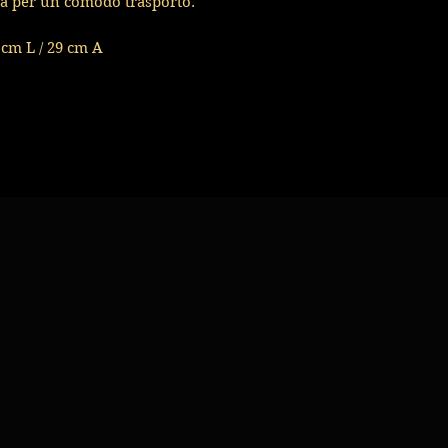
lla per un comodo trasporto.
 cm L / 29 cm A