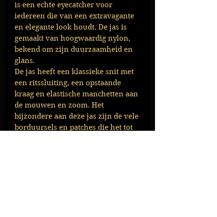
is een echte eyecatcher voor
iedereen die van een extravagante
en elegante look houdt. De jas is
gemaakt van hoogwaardig nylon,
bekend om zijn duurzaamheid en
glans.
De jas heeft een klassieke snit met
een ritssluiting, een opstaande
kraag en elastische manchetten aan
de mouwen en zoom. Het
bijzondere aan deze jas zijn de vele
borduursels en patches die het tot
een waar kunstwerk maken.
Het model draagt maat M en is 1,74
m
Buitenmateriaal: nylon
Binnenmateriaal: viscose