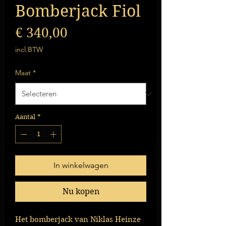
Bomberjack Fiol
Prijs
€ 340,00
incl.BTW
Maat
*
Aantal
*
In winkelwagen
Nu kopen
Het bomberjack van Niklas Heinze