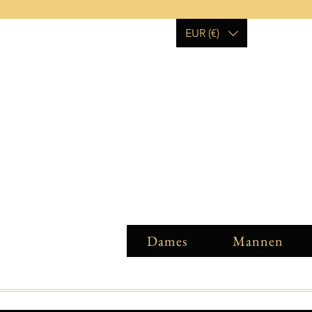
EUR (€)
Dames
Mannen