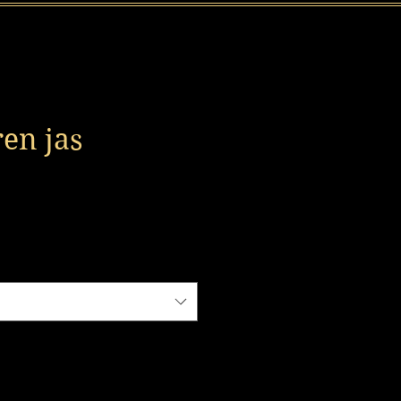
ren jas
ijs