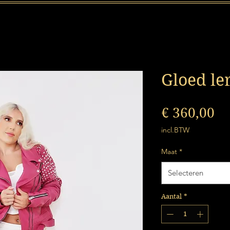
Gloed le
Pr
€ 360,00
incl.BTW
Maat
*
Selecteren
Aantal
*