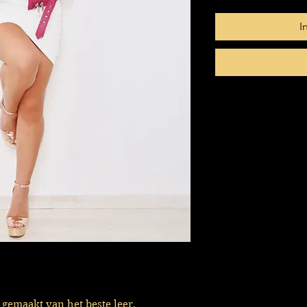
I
 gemaakt van het beste leer,